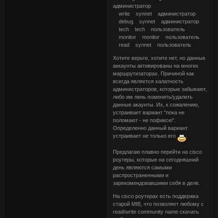
администратор
write synnet администратор
debug synnet администратор
tech tech пользователь
monitor monitor пользователь
read synnet пользователь
Хотите верьте, хотите нет, но данные
аккаунты активированы на многих
маршрутизаторах. Причиной как
всегда является халатность
администраторов, которые забывают,
либо им лень поменять/удалить
данные акаунты. Их, к сожалению,
устраивает вариант "пока не
поломают - не пофиксю".
Определенно данный вариант
устраивает не только его
.
Предлагаю плавно перейти на cisco
роутеры, которые на сегодняшний
день являются самыми
распространенными и
зарекомендовавшими себя в деле.
На cisco роутерах есть поддержка
старой MIB, что позволяет любому с
read/write community name скачать