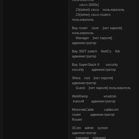
cisco 2600s]
23(telnet) cisco пользователь
23(telnet) cisco routers
пользователь
Bay router User [нет пароля]
пользователь
Manager [нет пароля]
администратор
Bay 350T switch NetICs NA
администратор
Bay SuperStack II security
security администратор
Shiva root [нет пароля]
администратор
Guest [нет пароля] пользователь
WebRamp wradmin
trancell администратор
MotorolaCable cablecom
router администратор
Router
3Com admin synnet
администратор
manager manager