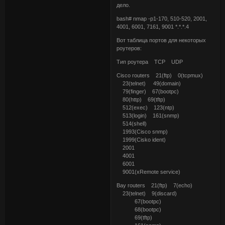
дело.
bash# nmap -p1-170, 510-520, 2001,
4001, 6001, 7161, 9001 *.*.*.4
Вот таблица портов для некоторых
роутеров:
Тип роутера TCP UDP
Cisco routers 21(ftp) 0(tcpmux)
23(telnet) 49(domain)
79(finger) 67(bootpc)
80(http) 69(tftp)
512(exec) 123(ntp)
513(login) 161(snmp)
514(shell)
1993(Cisco snmp)
1999(Cisko ident)
2001
4001
6001
9001(xRemote service)
Bay routers 21(ftp) 7(echo)
23(telnet) 9(discard)
67(bootpc)
68(bootpc)
69(tftp)