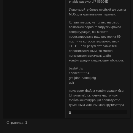
enable password 7 08204E
Используйте более стойкий алгоритм
MD5 для криптования паролей.
Кстати говоря, не только на cisco
возможен вариант загрузки файла
конфигурации, вы можете
просканировать ваш роутер на 69
порт - на котором возможно весит
TFTP. Если результат окажется
положителельным, то можно
попытаться выкачать файл
конфигурации следующим образом:
bash# tftp
connect *.*.*.4
get [dns-name].cfg
quit
примером файла конфигурации был
[dns-name], т.к. очень часто имя
файла конфигурации совпадает с
доменным именем маршрутизатора.
0
Страница:
1