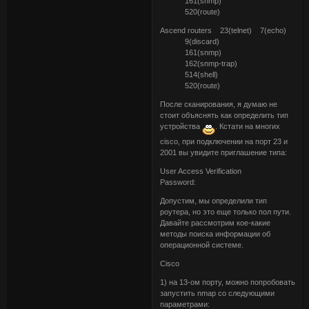
161(snmp)
520(route)
Ascend routers 23(telnet) 7(echo)
9(discard)
161(snmp)
162(snmp-trap)
514(shell)
520(route)
После сканирования, я думаю не
стоит объяснять как определить тип
устройства
. Кстати на многих
cisco, при подключении на порт 23 и
2001 вы увидите приглашение типа:
User Access Verification
Password:
Допустим, мы определили тип
роутера, но это еще только пол пути.
Давайте рассмотрим кое-какие
методы поиска информации об
операционной системе.
Cisco
1) на 13-ом порту, можно попробовать
запустить nmap со следующими
параметрами: