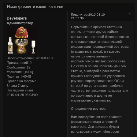
Исследование и взлом роутеров
1
Поделиться
2010-03-10
Developers
21:57:36
Администратор
Порывшись в архивах статей на
нашем, а также других сайтах
связанных с сетевой безопасностью
я не нашел практически никакой
информации посвященной роутерам
(маршрутизатарам), а ведь это
является очень важной и
Зарегистрирован
: 2010-03-10
неотъемлемой частью любой сети.
Приглашений:
0
По сему я решил написать данную
Сообщений:
19
статью, в которой я рассмотрю
Уважение:
[+0/-0]
примеры определения удаленного
Позитив:
[+0/-0]
роутера, определения типа ОС на
Провел на форуме:
3 часа 7 минут
которой он установлен, наиболее
Последний визит:
часто встречающиеся пользователи
2010-04-28 05:03:00
по умолчанию и другие не
маловажные уязвимости.
Определения роутера.
Вам понадобиться порт сканнер
(желательно nmap) и простой
traceroute. Для примера будем
использовать wwwmyhost.com