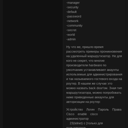
-manager
-security
-default
-password
-network
-community
-secret
-world
-admin
Ну что же, пришло время
рассмотреть примеры проникновения
на удаленный маршрутизатор. Не для
кого не секрет, что многие
производители hardware по
умолчанию устанавливают акаунты
использемые для администрирования
и так называемого гостевого входа на
роутер. В нашем же случае это
можно назвать back door'ом. Зная тип
маршрутизатора, можно попробовать
ниже приведенные аккаунты для
авторизации на роутер:
Устройство Логин Пароль Права
Cisco enable cisco
администратор
23(telnet) c [только для
пользователь