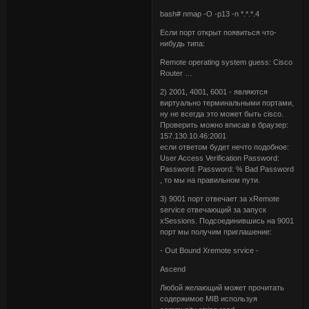
bash# nmap -O -p13 -n *.*.*.4
Если порт открыт появиться что-
нибудь типа:
Remote operating system guess: Cisco
Router …
2) 2001, 4001, 6001 - являются
виртуально терминальными портами,
ну не всегда это может быть cisco.
Проверить можно вписав в браузер:
157.130.10.46:2001
если ответом будет нечто подобное:
User Access Verification Password:
Password: Password: % Bad Password
, то мы на правильном пути.
3) 9001 порт отвечает за xRemote
service отвечающий за запуск
xSessions. Подсоединившись на 9001
порт мы получим приглашение:
- Out Bound Xremote srvice -
Ascend
Любой желающий может прочитать
содержимое MIB используя