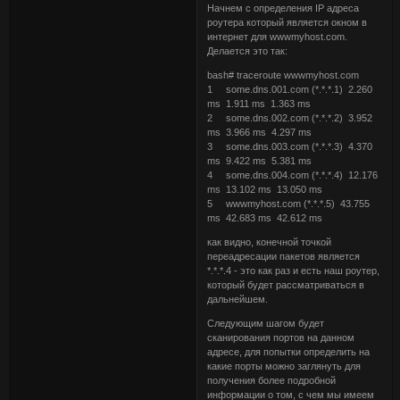
Начнем с определения IP адреса
роутера который является окном в
интернет для wwwmyhost.com.
Делается это так:
bash# traceroute wwwmyhost.com
1 some.dns.001.com (*.*.*.1) 2.260
ms 1.911 ms 1.363 ms
2 some.dns.002.com (*.*.*.2) 3.952
ms 3.966 ms 4.297 ms
3 some.dns.003.com (*.*.*.3) 4.370
ms 9.422 ms 5.381 ms
4 some.dns.004.com (*.*.*.4) 12.176
ms 13.102 ms 13.050 ms
5 wwwmyhost.com (*.*.*.5) 43.755
ms 42.683 ms 42.612 ms
как видно, конечной точкой
переадресации пакетов является
*.*.*.4 - это как раз и есть наш роутер,
который будет рассматриваться в
дальнейшем.
Следующим шагом будет
сканирования портов на данном
адресе, для попытки определить на
какие порты можно заглянуть для
получения более подробной
информации о том, с чем мы имеем