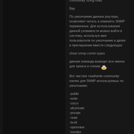
community string read.
Bay
По умолчанию данные роутеры,
позволяют читать и изменять SNMP
переменные. Для использования
данной уязвимости можно войти в
систему, используя имя
пользователя по умолчанию и далее
в приглашении ввести следующее:
show snmp comm types
данная команда выведет все имена
для записи и чтения
.
Вот листинг read/write community
names для SNMP используемых по
умолчанию:
-public
-write
-cisco
-all private
-private
-read
-tivoli
-openview
-monitor