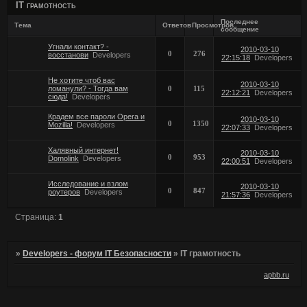
IT грамотность
Последнее
Тема
Ответов
Просмотров
сообщение
Угнали контакт? -
2010-03-10
0
276
восстанови
Developers
22:15:18
Developers
Не хотите чтоб вас
2010-03-10
ломанули? - Тогда вам
0
115
22:12:21
Developers
сюда!
Developers
Крадем все пароли Opera и
2010-03-10
0
1350
Mozilla!
Developers
22:07:33
Developers
Халявный интернет!
2010-03-10
0
953
Domolink
Developers
22:00:51
Developers
Исследование и взлом
2010-03-10
0
847
роутеров
Developers
21:57:36
Developers
Страница:
1
»
Developers - форум IT Безопасности
»
IT грамотность
apbb.ru