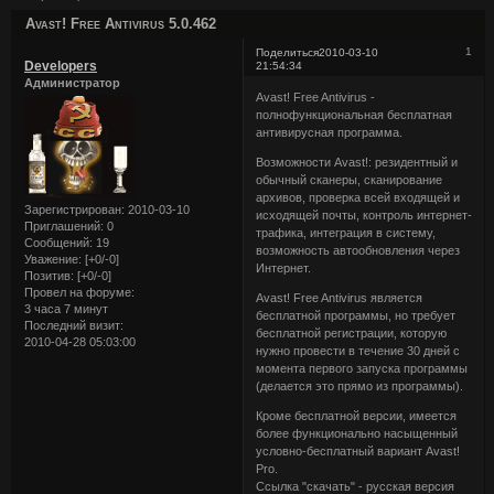
Avast! Free Antivirus 5.0.462
1
Поделиться
2010-03-10
Developers
21:54:34
Администратор
Avast! Free Antivirus -
полнофункциональная бесплатная
антивирусная программа.
Возможности Avast!: резидентный и
обычный сканеры, сканирование
архивов, проверка всей входящей и
Зарегистрирован
: 2010-03-10
исходящей почты, контроль интернет-
Приглашений:
0
трафика, интеграция в систему,
Сообщений:
19
возможность автообновления через
Уважение:
[+0/-0]
Интернет.
Позитив:
[+0/-0]
Провел на форуме:
Avast! Free Antivirus является
3 часа 7 минут
бесплатной программы, но требует
Последний визит:
бесплатной регистрации, которую
2010-04-28 05:03:00
нужно провести в течение 30 дней с
момента первого запуска программы
(делается это прямо из программы).
Кроме бесплатной версии, имеется
более функционально насыщенный
условно-бесплатный вариант Avast!
Pro.
Ссылка "скачать" - русская версия