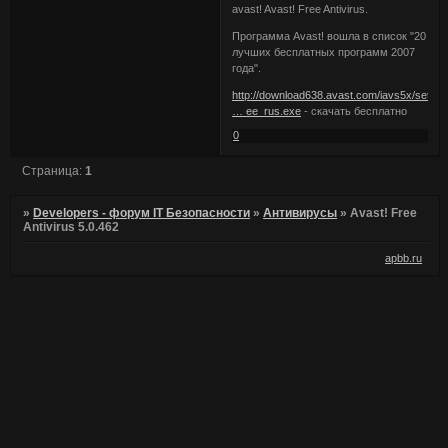
avast! Avast! Free Antivirus.
Программа Avast! вошла в список "20
лучших бесплатных программ 2007
года".
http://download638.avast.com/iavs5x/set
… ee_rus.exe
- скачать бесплатно
0
Страница:
1
»
Developers - форум IT Безопасности
»
Антивирусы
»
Avast! Free
Antivirus 5.0.462
apbb.ru