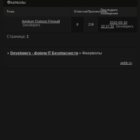
Фаерволы
Последнее
Тема
Ответов
Просмотров
сообщение
Agnitum Outpost Firewall
2010-03-10
0
210
Developers
22:17:32
Developers
Страница:
1
»
Developers - форум IT Безопасности
»
Фаерволы
apbb.ru